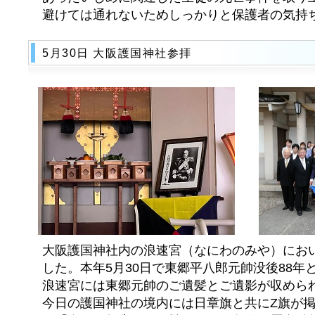
避けては通れないためしっかりと保護者の気持
5月30日 大阪護国神社参拝
大阪護国神社内の浪速宮（なにわのみや）にお
した。本年5月30日で東郷平八郎元帥没後88年
浪速宮には東郷元帥のご遺髪とご遺影が収めら
今日の護国神社の境内には日章旗と共にZ旗が