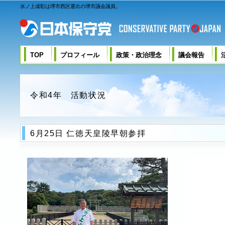
水ノ上成彰は堺市西区選出の堺市議会議員。
TOP
プロフィール
政策・政治理念
議会報告
令和4年 活動状況
6月25日 仁徳天皇陵早朝参拝