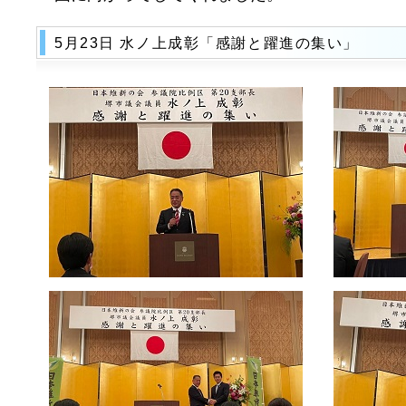
5月23日 水ノ上成彰「感謝と躍進の集い」