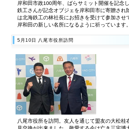
岸和田市政100周年、ばらサミット開催を記念
鉄工さんが記念オブジェを岸和田市に寄贈され除
は北海鉄工の林社長にお招きを受けて参加させ
岸和田の新しい名所になるように祈っています
5月10日 八尾市役所訪問
八尾市役所を訪問。友人を通じて盟友の大松桂
見交換が出来ました。敬愛する今は亡き三宅博