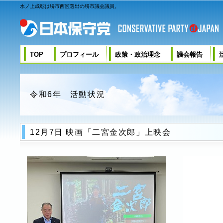
水ノ上成彰は堺市西区選出の堺市議会議員。
TOP
プロフィール
政策・政治理念
議会報告
令和6年 活動状況
12月7日 映画「二宮金次郎」上映会