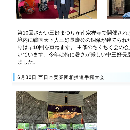
第10回さかい三好まつりが南宗禅寺で開催されま
境内に戦国天下人三好長慶公の銅像が建てられ
りは早10回を重ねます。 主催のちくちく会の
いています。今年は特に暑さが厳しい中三好長慶
ました。
6月30日 西日本実業団相撲選手権大会