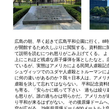
広島の朝、早く起きて広島平和公園に行く。8
が開館するため久しぶりに閲覧する。資料館に
て説明を読むにつれ怒りがこみ上げてくる。 よ
上にこれほど残虐な原子爆弾を落としたなと。
ているが、実態はアメリカによる民間人虐殺記念
シュヴィッツでのユダヤ人虐殺とトルーマンに
に何の違いがあるのか？我々日本人は、アメリ
虐殺を決して忘れてはならない。 平和記念資料
ち寄る。「安らかに眠って下さい 過ちは繰り
も怒りが。誰の過ちかは明らかだ。アメリカが
り平和が来るはずがない。 その後原爆ドームへ
空が広がる。79年前原爆ドーム600メートル上