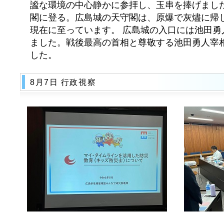
謐な環境の中心静かに参拝し、玉串を捧げました
閣に登る。広島城の天守閣は、原爆で灰燼に帰
現在に至っています。 広島城の入口には池田勇
ました。戦後最高の首相と尊敬する池田勇人宰
した。
8月7日 行政視察