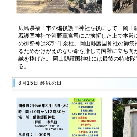
広島県福山市の備後護国神社を後にして、岡山
縣護国神社で河野薫宮司にご挨拶した上で本殿に
の御祭神は3万1千余柱。岡山縣護国神社の御祭
るためかけがえのない命を賭して国難に立ち向
誠を捧げた。 岡山縣護国神社には最後の特攻隊
る。
8月15日 終戦の日