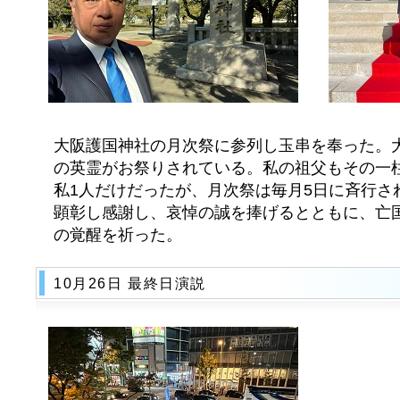
大阪護国神社の月次祭に参列し玉串を奉った。大阪
の英霊がお祭りされている。私の祖父もその一柱
私1人だけだったが、月次祭は毎月5日に斉行さ
顕彰し感謝し、哀悼の誠を捧げるとともに、亡
の覚醒を祈った。
10月26日 最終日演説