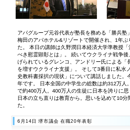
アパグループ元谷代表が塾長を務める「勝兵塾」
梅田のアパホテル&リゾートで開催され、1年ぶ
た。 本日の講師は久野潤日本経済大学準教授「
べき慰霊顕彰とは」。 続いてウクライナ戦争後
げられているグレンコ、アンドリー氏による「
を増すウクライナ支援」。 そして3番目に私水
史教科書採択の現状」について講話しました。
年です。 日本全国の中学生の総数は約312万人。
で約400万人。400万人の生徒に日本を誇りに
日本の立ち直りは教育から。思いを込めて10分
た。
6月14日 堺市議会 在職20年表彰