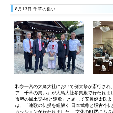
8月13日 千草の集い
和泉一宮の大鳥大社において例大祭が斎行され
ア 千草の集い」が大鳥大社参集殿で行われまし
市堺の風土記-堺と連歌」と題して安曇健太氏よ
は、「連歌の伝授を紐解く-日本武尊と堺古今
カッションが行われました。 文化の町堺にふさ