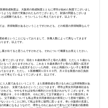
庭医療助成制度は、大阪府の助成制度とともに堺市が始めた制度でございまし
いうような 目的で実施されたものでございまして、財源の問題もございま
ことは困難であると、そういうふうに考えております。以上で す。
ては、所得制限があるということですけれども、どの程度の所得制限なんで
受給者ということになっておりまして、扶養人数によって異なってきます
おります。以上です。
し案が出てると思うんですけれども、それについて概要をお答えください。
直し案でございますが、現在１８歳未満の子と母の入通院、ただし１５歳から
院となって おりますけれども、これを１８歳未満の子と母の入通院へ拡充す
子と父の入通院へも拡充するといった内容、それと両親のい ない子と養育者
れております。ただし、１医療機関１日５００円、月２日を限度の自己負担
あわせて考えているようでございます。以上です。
もに１人親であるということで、また医療助成を受けるためには所得制限があ
であるか、 女親であるかということにつきます。堺市は男女共同参画社会を
すけれども、ややもすれば女性の権利だけが主張されがちで ございます。今
子家庭が８，０００数百件、それに対して父子家庭が１，０００数百件と８
から、父子家庭についても私は男女共同参画社会の実現という意味で援助して
がないということに対して私は非常に疑問に思 います。幸い大阪府の見直し
成の対象になるようなので、堺市もそれにあわせて直ちに父子家庭の医療助