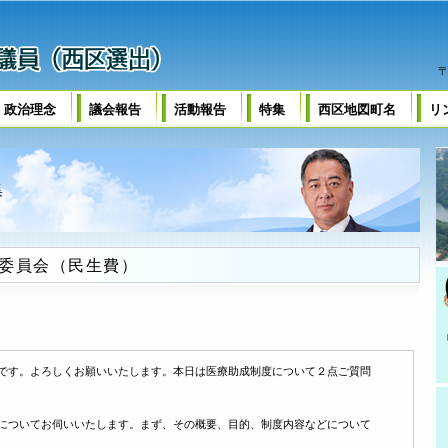
〒
・政治理念
議会報告
活動報告
特集
西区地図町名
リ
集
算委員会（民生費）
です。よろしくお願いいたします。本日は医療助成制度について２点ご質問
についてお伺いいたします。まず、その概要、目的、制度内容などについて