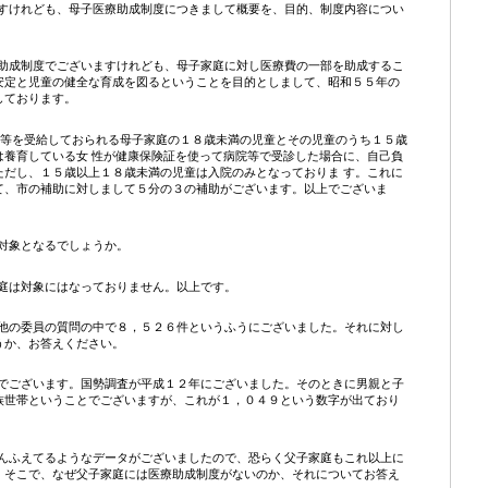
すけれども、母子医療助成制度につきまして概要を、目的、制度内容につい
助成制度でございますけれども、母子家庭に対し医療費の一部を助成するこ
安定と児童の健全な育成を図るということを目的としまして、昭和５５年の
しております。
当等を受給しておられる母子家庭の１８歳未満の児童とその児童のうち１５歳
は養育している女 性が健康保険証を使って病院等で受診した場合に、自己負
ただし、１５歳以上１８歳未満の児童は入院のみとなっておりま す。これに
て、市の補助に対しまして５分の３の補助がございます。以上でございま
対象となるでしょうか。
庭は対象にはなっておりません。以上です。
他の委員の質問の中で８，５２６件というふうにございました。それに対し
うか、お答えください。
でございます。国勢調査が平成１２年にございました。そのときに男親と子
族世帯ということでございますが、これが１，０４９という数字が出ており
んふえてるようなデータがございましたので、恐らく父子家庭もこれ以上に
。そこで、なぜ父子家庭には医療助成制度がないのか、それについてお答え