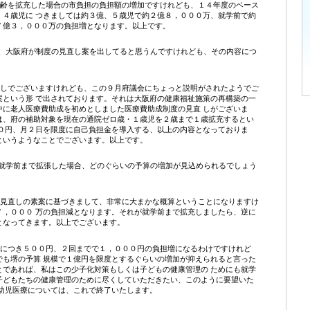
年齢を拡充した場合の市負担の負担額の増加ですけれども、１４年度のベース
、４歳児に つきましては約３億、５歳児で約２億８，０００万、就学前で約
７億３，０００万の負担増となります。以上です。
、大阪府が制度の見直し案を出してると思うんですけれども、その内容につ
直しでございますけれども、この９月府議会にちょっと説明がされたようでご
案という形 で出されております。それは大阪府の健康福祉施策の再構築の一
中に老人医療費助成を初めとしました医療費助成制度の見直 しがございま
は、府の補助対象を現在の通院ゼロ歳・１歳児を２歳まで１歳拡充するとい
００円、月２日を限度に自己負担金を導入する、以上の内容となっておりま
というようなことでございます。以上です。
就学前まで拡張した場合、どのぐらいの予算の増加が見込められるでしょう
の見直しの素案に基づきまして、非常に大まかな概算ということになりますけ
７，０００ 万の負担減となります。それが就学前まで拡充しましたら、逆に
となってきます。以上でございます。
回につき５００円、２回までで１，０００円の負担増になるわけですけれど
でも堺の予算 規模で１億円を限度とするぐらいの増加が抑えられると言った
とであれば、私はこの少子化対策もしくは子どもの健康管理の ためにも就学
子どもたちの健康管理のために尽くしていただきたい、このように要望いた
 幼児医療については、これで終了いたします。