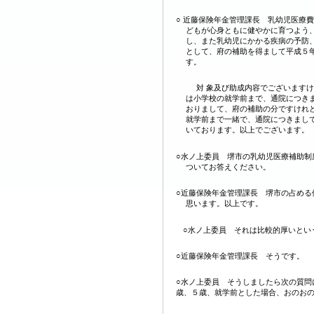
○ 近藤保険年金管理課長 乳幼児医療
どもが心身ともに健やかに育つよう
し、また乳幼児にかかる疾病の予防
として、府の補助を得まして平成５
す。
対 象及び助成内容でございます
は小学校の就学前まで、通院につき
おりまして、府の補助の分ですけれ
就学前まで一緒で、通院につきまし
いております。以上でございます。
○水ノ上委員 堺市の乳幼児医療補助制
ついてお答えください。
○近藤保険年金管理課長 堺市の占める
思います。以上です。
○水ノ上委員 それは比較的厚いとい
○近藤保険年金管理課長 そうです。
○水ノ上委員 そうしましたら次の質問
歳、５歳、就学前とした場合、おのお