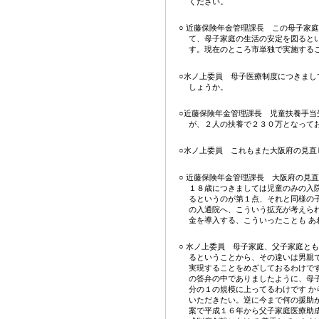
ください。
○ 近藤保険年金管理課長 この母子家
て、母子家庭の生活の安定を図ると
す。現在のところ市単独で実施する
○水ノ上委員 母子医療制度につきまし
しょうか。
○近藤保険年金管理課長 児童扶養手当
が、２人の扶養で２３０万となって
○水ノ上委員 これもまた大阪府の見直
○ 近藤保険年金管理課長 大阪府の見
１８歳につきましては児童のみの入
るというのが第１点、それと同様の
の入通院へ、こういう拡充が考えら
金を導入する、こういったことも 
○ 水ノ上委員 母子家庭、父子家庭と
るということから、その違いは男親
実現することをめざしておるわけで
の答弁の中でありましたように、母
分の１の規模に上ってるわけです 
いただきたい。逆に今まで何の援助
案で平成１６年から父子家庭医療助