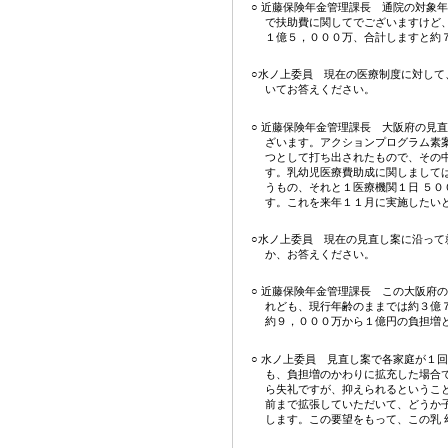
○ 近藤保険年金管理課長 通院の対象
で扶助費に関してでございますけど
１億５，０００万、合計しますと約
○水ノ上委員 現在の医療制度に対して
いてお答えください。
○ 近藤保険年金管理課長 大阪府の見
ざいます。アクションプログラム素
つとして打ち出されたもので、その
す。乳幼児医療費助成に関しまして
うもの、それと１医療機関１日 ５
す。これを来年１１月に実施したい
○水ノ上委員 現在の見直し案に沿って
か、お答えください。
○ 近藤保険年金管理課長 この大阪府
れども、現行年齢のままでは約３億
約９，０００万から１億円の負担増
○ 水ノ上委員 見直し案で各家庭が１
も、負担増のかわりに拡充した場合
ら失礼ですが、抑えられるというこ
前まで拡張していただいて、どうか
します。この要望をもって、この乳