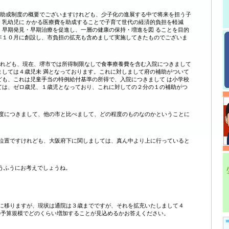
費助成制度の概要でございますけれども、少子化の進展する中で将来を担う子
、乳幼児に かかる医療費を助成することで子育て世代の経済的負担を軽減
、早期発見・早期治療を促進し、一層の健康の保持・増進を図 ることを目的
年１０月に創設し、市負担の拡充も含めまして実施してきたものでございま
けれども、現在、堺市では所得制限なしで食事療養費を含む入院につきまして
ましては４歳児未 満となっております。これに対しまして府の補助がついて
ども、これは児童手当の特例給付基準の所得で、入院につきまして は小学校
ては、ゼロ歳児、１歳児となっており、これに対しての２分の１の補助がつ
度につきまして、他の市と比べまして、どの程度のものなのかということに
位置ですけれども、大阪府下に関しましては、真ん中より上に行っていると
うふうにお考えでしょうね。
に移りますが、現状は通院は３歳までですが、それを拡充いたしまして４
の予算規模でどのくらい増加することが見込めるかお答えください。