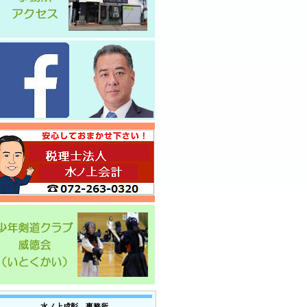
水ノ上成彰 事務所