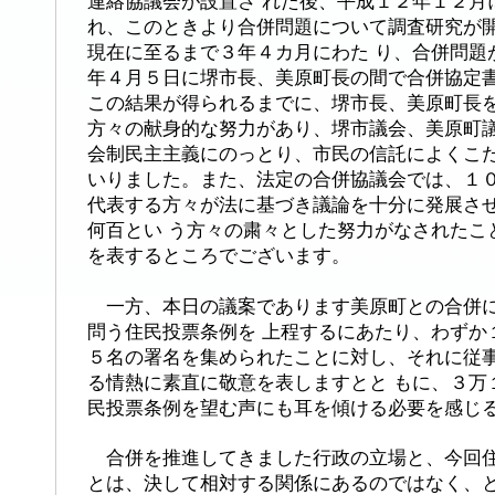
連絡協議会が設置さ れた後、平成１２年１２月
れ、このときより合併問題について調査研究が
現在に至るまで３年４カ月にわた り、合併問題
年４月５日に堺市長、美原町長の間で合併協定
この結果が得られるまでに、堺市長、美原町長を
方々の献身的な努力があり、堺市議会、美原町
会制民主主義にのっとり、市民の信託によくこた
いりました。また、法定の合併協議会では、１
代表する方々が法に基づき議論を十分に発展さ
何百とい う方々の粛々とした努力がなされたこ
を表するところでございます。
一方、本日の議案であります美原町との合併に
問う住民投票条例を 上程するにあたり、わずか
５名の署名を集められたことに対し、それに従
る情熱に素直に敬意を表しますとと もに、３万
民投票条例を望む声にも耳を傾ける必要を感じ
合併を推進してきました行政の立場と、今回住
とは、決して相対する関係にあるのではなく、