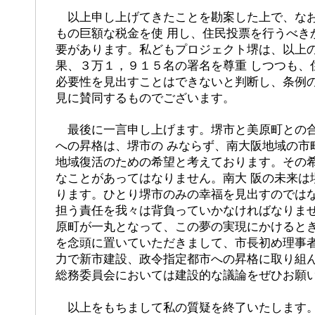
以上申し上げてきたことを勘案した上で、なお
もの巨額な税金を使 用し、住民投票を行うべき
要があります。私どもプロジェクト堺は、以上
果、３万１，９１５名の署名を尊重 しつつも、
必要性を見出すことはできないと判断し、条例
見に賛同するものでございます。
最後に一言申し上げます。堺市と美原町との合
への昇格は、堺市の みならず、南大阪地域の市
地域復活のための希望と考えております。その
なことがあってはなりません。南大 阪の未来は
ります。ひとり堺市のみの幸福を見出すのでは
担う責任を我々は背負っていかなければなりませ
原町が一丸となって、この夢の実現にかけると
を念頭に置いていただきまして、市長初め理事者
力で新市建設、政令指定都市への昇格に取り組
総務委員会においては建設的な議論をぜひお願
以上をもちまして私の質疑を終了いたします。