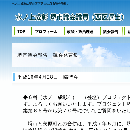
水ノ上成彰は堺市西区選出の堺市議会議員。
TOP
プロフィール
政策・政治理念
議会報告
堺市議会報告 議会発言集
平成16年4月28日 臨時会
◆６番（水ノ上成彰君） （登壇）プロジェク
す。よろしくお願いいたします。プロジェクト
案第６６号から第７０号についてご質問をいた
堺市と美原町との合併は、平成７年５月に、堺