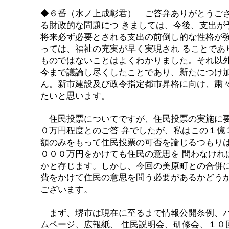
◆６番（水ノ上成彰君） ご答弁ありがとうご
る財政的な問題につ きましては、今後、支出が
将来必ず必要とされる支出の前倒し的な性格が
っては、福祉の充実が早く実現され ることであ
ものではないことはよくわかりました。それ以
今まで議論し尽くしたことであり、新たにつけ加
ん。新市建設及び政令指定都市昇格に向け、粛
たいと思います。
住民投票についてですが、住民投票の実施に要
０万円程度とのご答 弁でしたが、私はこの１億
額のみをもって住民投票の可否を論じるつもり
０００万円をかけても住民の意思を 問わなけれ
かと存じます。しかし、今回の美原町との合併
費をかけて住民の意思を問う必要があるかどうか
ございます。
まず、堺市は現在に至るまで情報公開条例、パ
ムページ、広報紙、 住民説明会、研修会、１０