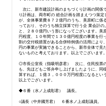
次に、新市建設計画のまちづくり計画の関係で
り計画は、両市町の 総合計画を踏まえつつ策定
が、全体事業費８７２億円のうち、美原町に係
っており、そのうち独立採算で行う企 業会計の
と、２８０億円いう形になってございます。美
円程度、１０年間で１３０億円程度の事業を行っ
割の交付税措置がある合併特例債の活用により
円の事業が実施できることから、新市全体で見た
ないものと考えております。以上でございます
◎市長公室長（指吸明彦君） 次に、住民投票
も、先ほどもご答弁申し上げましたように、同
算すれば、１億３，０００万円程度になるとい
以上でございます。
◆６番（水ノ上成彰君） 議長。
○議長（中井國芳君） ６番水ノ上成彰議員。