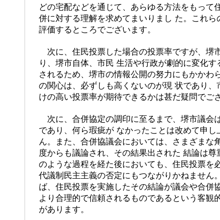
どの宅配などを通じて、あらゆる方法をもって
併に対する理解を求めてまいりまし た。これら
評価するところでございます。
次に、住民投票した場合の投票率ですが、堺市
り、堺市自体、市民 生活や行政が劇的に変化す
されるため、堺市の情報公開の努力にもかかわ
の関心は、必ずしも高くないのが現 状であり、
けの高い投票率が期待できるかは甚だ疑問でご
次に、合併協定の調印に至るまで、堺市議会は
であり、何ら瑕疵が なかったことは改めて申し
ん。また、合併協議会においては、さまざまな
度からも議論され、その結果出された 結論は尊
のような過程を経た後においても、住民投票を
代議制民主主義の否定にもつながりかねません。
ば、住民投票を実施したその結論が議会や合併
より合理的で信頼されるものであるという客観
があります。