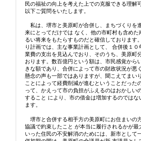
民の福祉の向上を考えた上での克服できる理解
以下ご質問をいたします。
私は、堺市と美原町が合併し、まちづくりを進
来にとってだけでは なく、他の市町村も含めた
るい将来をもたらすものだと確信しております
り計画では、主な事業計画として、 合併後１０
業費の支出を見込んでおり、そのうち、美原町
おります。数百億円という額は、市民感覚からい
きな額であり、合併によって市の財政状況が悪
懸念の声も一部ではありますが、聞こえてまいり
ことによって経費削減が進むということだった
って、かえって市の負担がふえるのはおかしい
すること により、市の借金は増加するのではな
ます。
堺市と合併する相手方の美原町にお住まいの方
協議で約束したこと が本当に履行されるかが最
いった住民の不安解消のためには、新市として