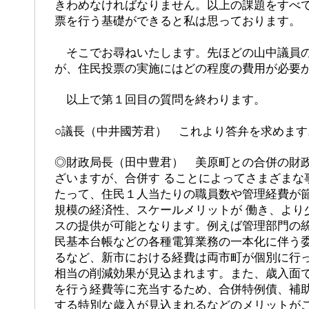
きわめなければなりません。以上の課題をすべ
票を行う基礎ができると私は思っております。
そこでお尋ねいたします。先ほどの山中議員の
が、住民投票の実施にはどの程度の費用が必要
以上で第１回目の質問を終わります。
○議長（中井國芳君） これより答弁を求めます
◎財政局長（田中豊君） 美原町との合併の財
ざいますが、合併す ることによってさまざまな
たって、住民１人当たりの職員数や管理経費が
規模の経済性、スケールメリットが 働き、より
スの提供が可能となります。例えば管理部門の
民基本台帳などの各種電算業務の一本化に伴う委
るなど、新市における経費は両市町が個別に行
相当の削減効果が見込まれます。また、歳入面で
を行う経費等に充当するため、合併特例債、補
する特別な歳入が見込まれるなどのメリットが