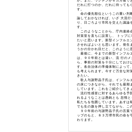
か。また、ワクチンが６カ月後で
だれに打つのか、だれに待っても
す。
命の優先順位というこの重い判断
論しておかなければ、いざ 大流
り、日ごろより市民を交えた議論
す。
このようなことから、庁内連絡会
対策室を直ちに設置し、 トップ
たいと思います。新型インフルエ
させればよいとも思います。発生
うかの分かれ目だと、このように思
最後に、今までの新型インフルエ
は、９０年前とは違い、流 行の
ら、事前の対策を十分にしておけ
す。各自治体の準備体制によって
も考えられます。今すぐ万全な対
きたい。
歌人与謝野晶子氏は、インフルエ
の床につきながら、それでも最期
しています。これをご紹介してき
流行性感冒に対するあらゆる予防
れるようなことは愚鈍とも 怠惰
私たちを包囲しています。あすは
でも生の旗を押し立てながら、こ
９０年前の与謝野晶子氏の言葉で
ップのもと、８３万堺市民の命を
わります。