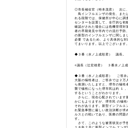
◎市長補佐官（時本茂君） 次に
鳥インフルエンザの発生、または
れる段階では、保健所が中心に調
センターを設置して、全庁的な初
確認がされた場合には危機管理対
者の早期発見や市内での流行予防
の新型のインフルエンザに関しま
必要 であるため、より具体的な
てまいります。以上でございます
◆３番（
水ノ上成彰
君） 議長。
○議長（辻宏雄君） ３番水ノ上
◆３番（
水ノ上成彰
君） ご答弁
大阪の犠牲者は、ご答弁では２万
ら推測いたしますと、堺市の犠牲
襲で犠牲になった堺市民は約 １
するということがわかります。
さらに、現在心配されています新
かにもよりますが、堺市民 の犠
それがあります。新型インフルエ
れ緊急事態に厳しい政治決断が求
ルスとの戦いであり、医療の問題
す。
さて、このような被害状況が予想
１８年２月に新型インフル エン