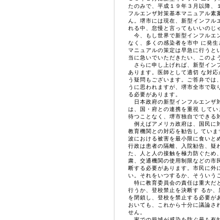
たのみで、平成１９年３月以降、
フルエンザ対策基本マニュアル素
ん。堺市には現在、新型インフル
れる中、怠慢と言ってもいいのじ
今、もし世界で新型インフルエン
なく、多くの感染者を市中 に発
マニュアルの策定は早急に行うと
当に急いでいただきたい、このよ
さらに申し上げれば、新型インフ
あります。医師として適切 な対
う疑問もございます。ご答弁では
うに思われますが、堺市全市で取
る必要があります。
日本政府の新型インフルエンザ対
は、国・府との連携を重視 して
待つことなく、堺市独自でできる
例えばアメリカ政府は、国民に対
教育機関との対応を勧告し てい
波における被害を最小限に食いと
行政は患者の隔離、入院勧告、疑
た、人と人の接触を極力防ぐため
粛、交通機関の使用制限などの市
断する必要があります。市民に外
い。それをいつするか、そういう
特に教育委員会の責任は重大だと
行うか、登校禁止を決断す るか
を閉鎖し、登校を禁止する必要が
おいても、これから十分に議論さ
せん。
家での籠城が感染を防ぐ最も有効