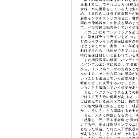
最低１０日、できれば１カ 月程
食糧・水の備蓄をしている人は多
め、３日以内には必ず救援舞台が
新型インフルエンザの場合は、世
国内の他地域からの救援も望めま
て、ぜひ市民に勧告をしていく必
そのほかにもパンデミックを起こ
す。例えばライフラインをど の
どのライフラインの確保は絶対条
ばどうするのか。実際、９０年前
わけですから、抗体ができていな
特に確保は難しいと言われている
また病院医療の確保、パンデミッ
にインフルエンザに感染し て壊
から、インフルエンザの患者をま
んいます。そこから院内に感染が
いうことも議論していく必要があ
時的にどこに安置するのか、また
いうことも議論していく必要があ
また、ワクチンができるまでの抗
では７２万人分の備蓄があ ると
えば進んでいる品川区では、独自
市でも大阪府に頼ることなく、独
か、こういうことも議論する必要が
また、大きく問題となるのは、考
に感染し、死に至る患者数 が膨
足する中、例えば新型インフルエ
となった場合、だれに人工呼吸器
があるということですが、それを