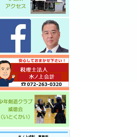
水ノ上成彰 事務所