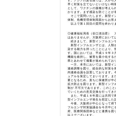
す。アジアのある国では、人から
早く対策を立てないといけない時
として、ワクチンの接種が考えら
かります。まず感染を防ぐことが
そこで質問いたします。新型イン
体制、危機管理体制両面からお答
以上で第１回目の質問を終わり
◎健康福祉局長（谷口清治君） 
はありませんが、大阪府において
続きまして、新型インフルエンザ
新型インフルエンザとは、人類が
染する能力を持ったことにより、
す。国においては、平成１９年３
機能を維持し、被害を最小化する
県とあわせて備蓄が進められてお
一方、本市においては、新型イン
連絡調整を図り、総合的な対策を
内連絡会議を設置しております。
ュアルを策定してまいります。ま
要となるため、直ちに保健所が中
拡大防止を図ります。新型インフ
制が 不可欠であります。このこ
ていくための意見交換を行ってき
また、平成１８年度には共同で鳥
型インフルエンザ発生を想定した
今後、大阪府が中心となって府下
フルエンザ対策協議会を今月中に
府、医療関係団体などと連携を図
以上でございます。