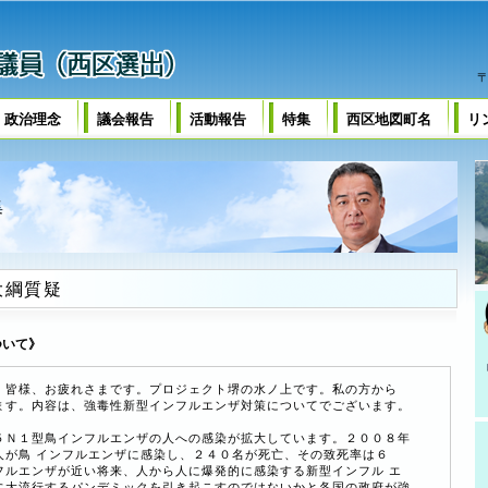
〒
・政治理念
議会報告
活動報告
特集
西区地図町名
リ
集
大綱質疑
ついて》
）皆様、お疲れさまです。プロジェクト堺の水ノ上です。私の方から
ます。内容は、強毒性新型インフルエンザ対策についてでございます。
Ｎ１型鳥インフルエンザの人への感染が拡大しています。２００８年
人が鳥 インフルエンザに感染し、２４０名が死亡、その致死率は６
フルエンザが近い将来、人から人に爆発的に感染する新型インフル エ
に大流行するパンデミックを引き起こすのではないかと各国の政府が強