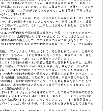
１年３カ月間開かれておりません。連絡会議設置と 同時に、新型イン
案が提示されておりましたが、これも以後２年以上、進展がございませ
エン ザ対策マニュアルができておりません。これは危機が声高に叫ば
ゃないかと思います。
ザのパンデミックが起これば、９０年前の日本政府同様、全く打つ手
生させ、多くの犠牲者を出すことにならないか、非常に心配です。対応
いうご答弁でしたので、これ以上申し上げませんけ れども、これを本
うに思います。
ルエンザ庁内連絡会議の座長は保健所の所長で、すなわちドクターで
応ができても、危機管理として庁内をまとめていくのに適切なのかとい
、堺市の事前の備えとして、主に医療面の充実に重 きをなしているよ
り組まなければならない最大の危機管理事象であるということを認識す
策は、アメリカより３年はおくれていると言われています。ご答弁で
いますが、もちろん、それは重要だと思いますが、動きの遅い国・府を
対策を積極的に打ち出していく必要があると思いま す。
して１０日間の食糧・水の備蓄と流行時の行動制限とを示し、企業や
ます。新型インフルエンザが出現した場合、何よりもまず、流行の第一
めることが重要なのは言うまでもありません。流行 の初期段階では、
わしい患者や接触者の検疫や停留などの措置をとる必要があります。ま
、学 校閉鎖、登校禁止、出勤自粛、自宅待機、不要不急の集会の自
民の自由を一時的に制限することや、また行動も制限をすること を決
に出るな、家で待機せよと呼びかける政治的決断をしなければならな
ことも議論が必要で す。
思います。子どもたちの命を守るために、どの時点で学校園の閉鎖を
、新型インフルエンザが日本に上陸した一報をもって、すべての学校園
あると私は思います。また、こういうことについて は、教育委員会に
れていくことだと思いますが、一日のおくれも許されることではありま
な手段となります。そのためには、平素より市民に理解を求めた上、