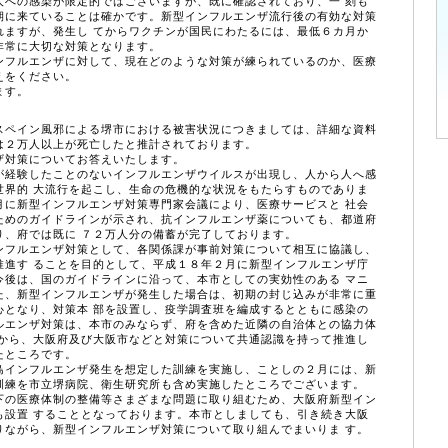
人への感染が限定的ではございますが、既に確認されており、一 刻も
期に来ていることは確かです。新型インフルエンザ流行後の有効な対策
れますが、発生し てからワクチンが国民にわたるには、最低６カ月か
非常に大切な対策となります。
フルエンザに対して、現在どのような対策が練られているのか、医療
えをください。
ます。
スペイン風邪による堺市における被害状況につきましては、詳細な資料
は２万人以上が死亡したと推計されております。
対策についてお答えいたします。
経験したことのないインフルエンザウイルスが出現し、人から人へ感
世界的 大流行を起こし、生命の危機的な状況をもたらすものでありま
月に新型インフルエンザ対策専門家会議により、医療サービスと 社会
ためのガイドラインが示され、抗インフルエンザ薬についても、都道府
り、府では既に ７２万人分の備蓄が完了しております。
フルエンザ対策として、各関係課が事前対策について相互に協議し、
推進す ることを目的として、平成１８年２月に新型インフルエンザ庁
今後は、国のガイドラインに沿って、本市としての実効性のある マニ
た、新型インフルエンザが発生した場合は、初期の封じ込みが非常に重
心となり、対策本 部を設置し、疫学調査班を編成するとともに感染の
ルエンザ対策は、本市のみならず、府を含めた近隣の自治体との協力体
とから、大阪府及び大阪市などと対策について共通認識を持って推進し
たところです。
インフルエンザ発生を想定した訓練を実施し、ことしの２月には、新
訓練を市立堺病院、衛生研究所も含め実施したところでございます。
の医療体制の整備等さまざまな問題に取り組むため、大阪府新型イン
も設置 することとなっております。本市としましても、引き続き大阪
りながら、新型インフルエンザ対策について取り組んでまいりま す。