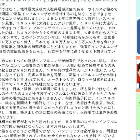
ます。
ではなく、地球最大規模の人獣共通感染症であり、ウイルスが極めて
年間隔 で新型インフルエンザが大流行するのを防ぐことはできませ
フルエンザが出現しました。１９１８年に世界的に大流行したスペ イ
イン風邪、１９５７年に大流行したアジア風邪、１９６８年に大流行し
ンザはすべて鳥イン フルエンザウイルスに起源を持っています。その
したのは、ちょうど今から９０年前の１９１８年、大正９年から大正１
フルエンザで、このインフルエンザは、弱毒性にもかかわらず、全世界
００万人から１億人、日本でも ４０万人から４５万人の人命を奪いま
、呼吸器と消化器の局部感染にとどまりますが、強毒性インフルエンザ
全身性の重症疾患をもたらし、死亡率も非常に高くなると予想されてい
過去のすべての新型インフルエンザが弱毒性であったのに対し、近い
ンフル エンザは強毒性の可能性が高く、人類が初めて経験するものあ
の被害ははかり知れません。９０年前の世界の人口が１８億人 だった
倍になっており、高速大量輸送を背景に、新型インフルエンザが出現す
に伝播すると言 われており、オーストラリア、ロウィー研究所によれ
、日本で２１０万人が犠牲になるとされています。
ザは、日本上陸後、約３週間で広まりました。堺も例外ではなく、例
人の子 どもの１人が小学校でインフルエンザに感染してきたところか
。当時の堺の記録は余りありませんが、与謝野晶子氏は、インフ ルエ
さ、鈍さを新聞紙上で酷評しています。なぜ、政府は大呉服店、学校、
密集する場所の休 業を命じなかったのでしょうかと怒りをあらわにし
痺し、食糧、熱さましの氷は数倍の高値になり、火葬場では遺体を処理
おります。
相当の被害があったと思われますが、９０年前のスペインインフルエ
けの市民が犠牲になったか、まずお尋ねいたします。
起きるかどうかが問題ではない。パンデミックは必ず起きる。問題は
らいの 時間が残されているのか全くわからないという見解でございま