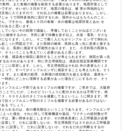
度の飲料、また食糧の備蓄を勧告する必要があります。地震対策として
いですが、せいぜい３日分です。地震の場合は、被 害が局地的なた
被災地に入りますので、それ以上の備蓄は必要はありません。しかし、
界じゅ うで同時多発的に流行するため、国外からはもちろんのこと、
せん。ですから、最低１０日の食糧・水の備蓄は地震対策とあわ せ
要があると思います。
していない今の段階で議論し、準備しておくことが山ほどございま
ように確保するのか、市民に家で待機を促す以上、水道・電気・ガスな
件になります。しかし、そこで働く人たちがインフル エンザで倒れれ
も起こった問題点です。また医師の確保、医師も真っ先に患者と接する
い以 上、医師に感染する可能性があります。また、小児科医の医師も
中、そういうことも考えていく必要があると思います。
ク後、感染者が病院に殺到することが考えられますが、病院が真っ先
滅するおそれがあります。特に市立堺病院は、感染症指定医療機関です
ずここに収容します。しかし、市立堺病院はそれ以 外の患者もたくさ
起こって、すべてがインフルエンザに感染することも考えられる。そう
りま す。また遺体の処理、火葬場の焼却能力を超える場合、遺体を一
、一時的にどこかに埋葬する必要があった場合どこにするの か、そう
ります。
インフルエンザ剤であるタミフルの備蓄ですが、ご答弁では、大阪府
いうことでしたが、これがどういうふうに配分されるかは不明です。例
で３，０００人分のタミフルを備蓄してるというふ うに聞きます。堺
自で抗インフルエンザ剤のタミフルを備蓄する必要があるのではない
ある でしょう。
えられるのは、命の優先順位ということであります。インフルエンザ
大に上った場合、それに対して医療機器や薬品、ワクチンの絶対数が不
ンザは、重い肺炎を起こしますが、その肺炎患者に 人工呼吸器が必要
を設置して、だれに設置しないか、市立堺病院では３０台の人工呼吸器
だれ に設置して、だれに設置しないか、それをだれが判断をするの