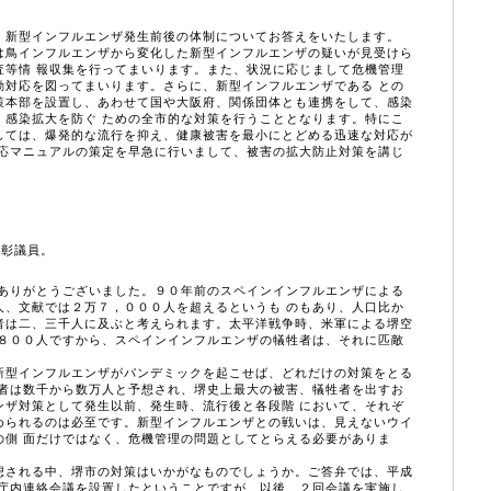
、新型インフルエンザ発生前後の体制についてお答えをいたします。
鳥インフルエンザから変化した新型インフルエンザの疑いが見受けら
査等情 報収集を行ってまいります。また、状況に応じまして危機管理
動対応を図ってまいります。さらに、新型インフルエンザである との
策本部を設置し、あわせて国や大阪府、関係団体とも連携をして、感染
、感染拡大を防ぐ ための全市的な対策を行うこととなります。特にこ
しては、爆発的な流行を抑え、健康被害を最小にとどめる迅速な対応が
対応マニュアルの策定を早急に行いまして、被害の拡大防止対策を講じ
。
成彰議員。
ありがとうございました。９０年前のスペインインフルエンザによる
人、文献では２万７，０００人を超えるというも のもあり、人口比か
者は二、三千人に及ぶと考えられます。太平洋戦争時、米軍による堺空
，８００人ですから、スペインインフルエンザの犠牲者は、それに匹敵
型インフルエンザがパンデミックを起こせば、どれだけの対策をとる
牲者は数千から数万人と予想され、堺史上最大の被害、犠牲者を出すお
ンザ対策として発生以前、発生時、流行後と各段階 において、それぞ
められるのは必至です。新型インフルエンザとの戦いは、見えないウイ
の側 面だけではなく、危機管理の問題としてとらえる必要がありま
される中、堺市の対策はいかがなものでしょうか。ご答弁では、平成
ザ庁内連絡会議を設置したということですが、以後、２回会議を実施し