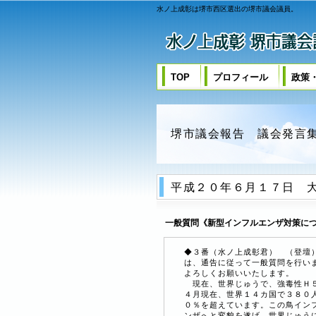
水ノ上成彰は堺市西区選出の堺市議会議員。
TOP
プロフィール
政策
堺市議会報告 議会発言
平成２０年６月１７日 
一般質問《新型インフルエンザ対策に
◆３番（
水ノ上成彰
君） （登壇
は、通告に従って一般質問を行い
よろしくお願いいたします。
現在、世界じゅうで、強毒性Ｈ５
４月現在、世界１４カ国で３８０
０％を超えています。この鳥イン
ンザへと変貌を遂げ、世界じゅう