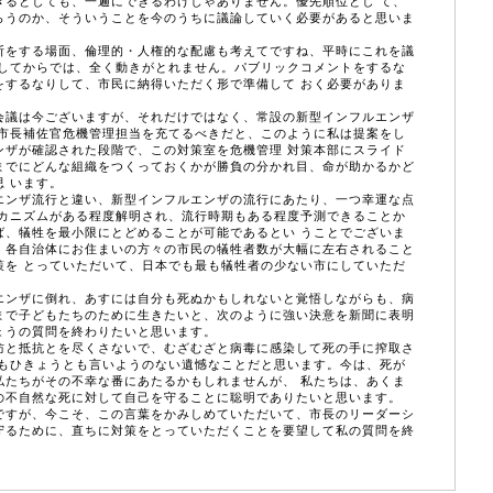
きるとしても、一遍にできるわけじゃありません。優先順位とし て、
らうのか、そういうことを今のうちに議論していく必要があると思いま
をする場面、倫理的・人権的な配慮も考えてですね、平時にこれを議
行してからでは、全く動きがとれません。パブリックコメントをするな
をするなりして、市民に納得いただく形で準備して おく必要がありま
議は今ございますが、それだけではなく、常設の新型インフルエンザ
に市長補佐官危機管理担当を充てるべきだと、このように私は提案をし
ンザが確認された段階で、この対策室を危機管理 対策本部にスライド
までにどんな組織をつくっておくかが勝負の分かれ目、命が助かるかど
 います。
ンザ流行と違い、新型インフルエンザの流行にあたり、一つ幸運な点
メカニズムがある程度解明され、流行時期もある程度予測できることか
ば、犠牲を最小限にとどめることが可能であるとい うことでございま
、各自治体にお住まいの方々の市民の犠牲者数が大幅に左右されること
策を とっていただいて、日本でも最も犠牲者の少ない市にしていただ
ンザに倒れ、あすには自分も死ぬかもしれないと覚悟しながらも、病
まで子どもたちのために生きたいと、次のように強い決意を新聞に表明
ょうの質問を終わりたいと思います。
と抵抗とを尽くさないで、むざむざと病毒に感染して死の手に搾取さ
ともひきょうとも言いようのない遺憾なことだと思います。今は、死が
私たちがその不幸な番にあたるかもしれませんが、 私たちは、あくま
の不自然な死に対して自己を守ることに聡明でありたいと思います。
すが、今こそ、この言葉をかみしめていただいて、市長のリーダーシ
守るために、直ちに対策をとっていただくことを要望して私の質問を終