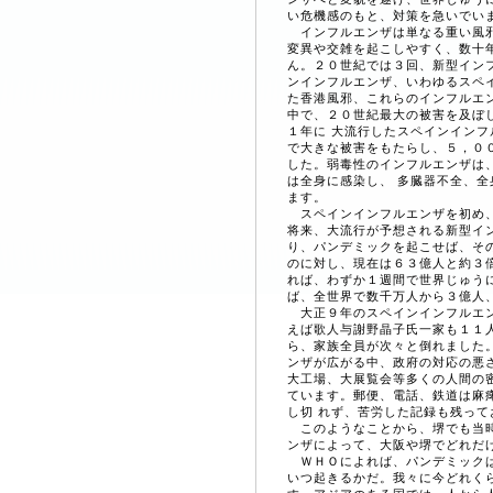
い危機感のもと、対策を急いでい
インフルエンザは単なる重い風邪
変異や交雑を起こしやすく、数十
ん。２０世紀では３回、新型イン
ンインフルエンザ、いわゆるスペ
た香港風邪、これらのインフルエ
中で、２０世紀最大の被害を及ぼ
１年に 大流行したスペインイン
で大きな被害をもたらし、５，０
した。弱毒性のインフルエンザは
は全身に感染し、 多臓器不全、
ます。
スペインインフルエンザを初め、
将来、大流行が予想される新型イ
り、パンデミックを起こせば、そ
のに対し、現在は６３億人と約３
れば、わずか１週間で世界じゅう
ば、全世界で数千万人から３億人
大正９年のスペインインフルエン
えば歌人与謝野晶子氏一家も１１
ら、家族全員が次々と倒れました
ンザが広がる中、政府の対応の悪
大工場、大展覧会等多くの人間の
ています。郵便、電話、鉄道は麻
し切 れず、苦労した記録も残って
このようなことから、堺でも当時
ンザによって、大阪や堺でどれだ
ＷＨＯによれば、パンデミックは
いつ起きるかだ。我々に今どれく