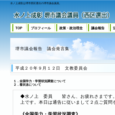
水ノ上成彰は堺市西区選出の堺市議会議員。
TOP
プロフィール
政策・政治理念
議会報告
堺市議会報告 議会発言集
平成２０年９月１２日 文教委員会
１．全国学力・学習状況調査について
２．着衣泳について
◆
水ノ上
委員 皆さん、お疲れさまです。
上
です。本日は通告に従いまして２点ご質問
《
全国学力・学習状況調査
》