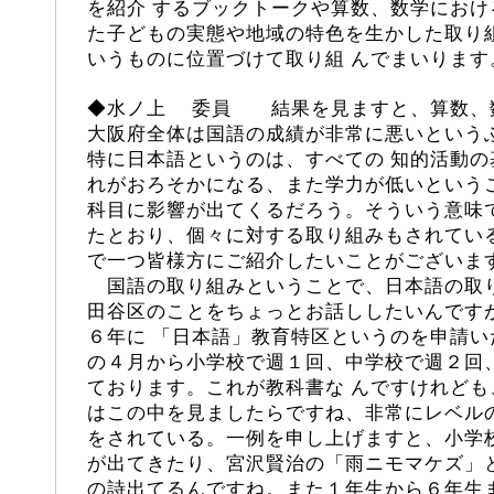
を紹介 するブックトークや算数、数学にお
た子どもの実態や地域の特色を生かした取り
いうものに位置づけて取り組 んでまいりま
◆
水ノ上
委員 結果を見ますと、算数、数
大阪府全体は国語の成績が非常に悪いという
特に日本語というのは、すべての 知的活動
れがおろそかになる、また学力が低いという
科目に影響が出てくるだろう。そういう意味
たとおり、個々に対する取り組みもされてい
で一つ皆様方にご紹介したいことがございま
国語の取り組みということで、日本語の取
田谷区のことをちょっとお話ししたいんです
６年に 「日本語」教育特区というのを申請
の４月から小学校で週１回、中学校で週２回
ております。これが教科書な んですけれど
はこの中を見ましたらですね、非常にレベル
をされている。一例を申し上げますと、小学
が出てきたり、宮沢賢治の「雨ニモマケズ」
の詩出てるんですね。また１年生から６年生