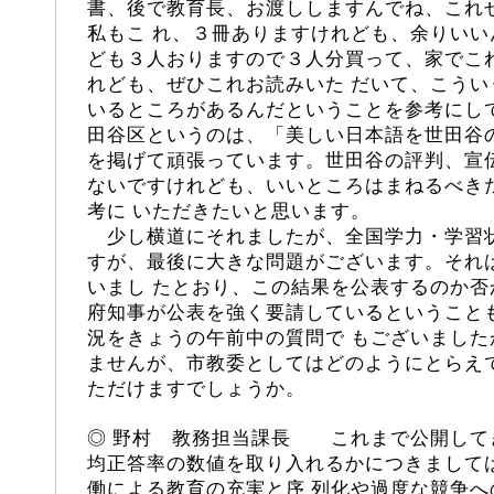
書、後で教育長、お渡ししますんでね、これ
私もこ れ、３冊ありますけれども、余りい
ども３人おりますので３人分買って、家でこ
れども、ぜひこれお読みいた だいて、こう
いるところがあるんだということを参考にし
田谷区というのは、「美しい日本語を世田谷
を掲げて頑張っています。世田谷の評判、宣
ないですけれども、いいところはまねるべき
考に いただきたいと思います。
少し横道にそれましたが、全国学力・学習
すが、最後に大きな問題がございます。それ
いまし たとおり、この結果を公表するのか
府知事が公表を強く要請しているということ
況をきょうの午前中の質問で もございまし
ませんが、市教委としてはどのようにとらえ
ただけますでしょうか。
◎ 野村 教務担当課長 これまで公開して
均正答率の数値を取り入れるかにつきまして
働による教育の充実と序 列化や過度な競争