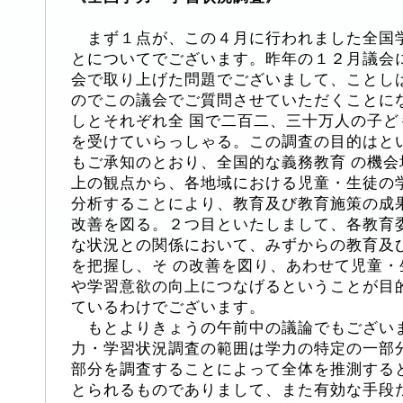
まず１点が、この４月に行われました全国
とについてでございます。昨年の１２月議会
会で取り上げた問題でございまして、ことし
のでこの議会でご質問させていただくことに
しとそれぞれ全 国で二百二、三十万人の子
を受けていらっしゃる。この調査の目的はと
もご承知のとおり、全国的な義務教育 の機
上の観点から、各地域における児童・生徒の
分析することにより、教育及び教育施策の成
改善を図る。２つ目といたしまして、各教育
な状況との関係において、みずからの教育及
を把握し、そ の改善を図り、あわせて児童
や学習意欲の向上につなげるということが目
ているわけでございます。
もとよりきょうの午前中の議論でもござい
力・学習状況調査の範囲は学力の特定の一部
部分を調査することによって全体を推測する
とられるものでありまして、また有効な手段