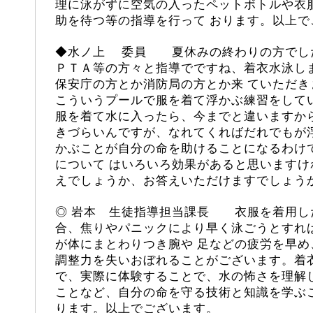
理に泳がずに空気の入ったペットボトルや衣
助を待つ等の指導を行って おります。以上で
◆
水ノ上
委員 夏休みの終わりの方でした
ＰＴＡ等の方々と指導でですね、着衣水泳し
保安庁の方とか消防局の方とか来 ていただ
こういうプールで服を着て浮かぶ練習をして
服を着て水に入ったら、今までと違いますか
きづらいんですが、なれてくればだれでもが
かぶことが自分の命を助けることになるわけ
について はいろいろ効果があると思います
えでしょうか、お答えいただけますでしょう
◎ 岩本 生徒指導担当課長 衣服を着用し
合、焦りやパニックにより早く泳ごうとすれ
が体にまとわりつき腕や 足などの疲労を早
調整力を失いおぼれることがございます。着
で、実際に体験することで、水の怖さを理解
ことなど、自分の命を守る技術と知識を学ぶ
ります。以上でございます。