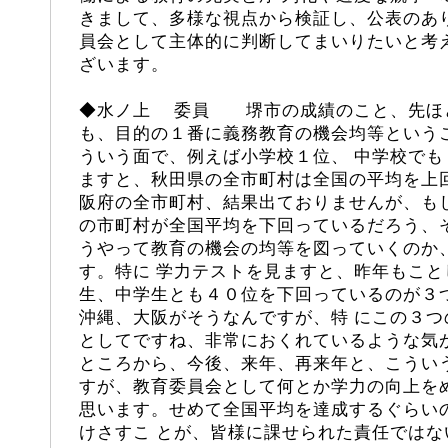
きまして、多様な視点から検証し、公表のあ
員会として主体的に判断してまいりたいと考
ざいます。
◆
水ノ上
委員 堺市の成績のこと、先ほど
も、目的の１番に義務教育の機会均等という
ういう面で、例えば小学校１位、 中学校で
ますと、秋田県の全市町村は全国の平均を上
阪府の全市町村、結果出ておりませんが、も
の市町村が全国平均を下回っているだろう、
うやって教育の機会の均等を図っていくのか
す。特に 学力テストを見ますと、昨年もこ
生、中学生とも４０位を下回っているのが３
沖縄、大阪がそうなんですが、特 にこの３
としてですね、非常におくれているような気
ところから、今後、来年、再来年と、こうい
すが、教育委員会として何とか学力の向上を
思います。せめて全国平均を達成するぐらい
けさすこ とが、皆様に課せられた責任では