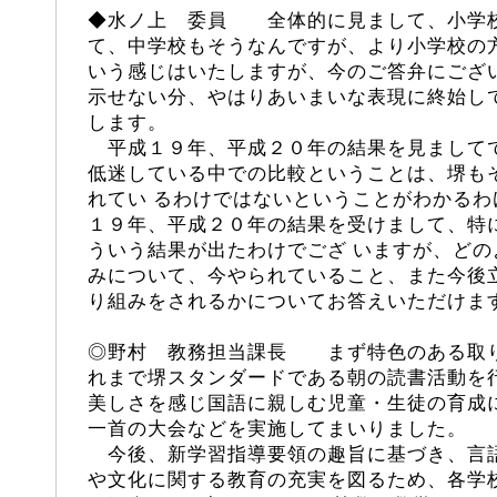
◆
水ノ上
委員 全体的に見まして、小学校
て、中学校もそうなんですが、より小学校の
いう感じはいたしますが、今のご答弁にござ
示せない分、やはりあいまいな表現に終始し
します。
平成１９年、平成２０年の結果を見まして
低迷している中での比較ということは、堺も
れてい るわけではないということがわかる
１９年、平成２０年の結果を受けまして、特
ういう結果が出たわけでござ いますが、ど
みについて、今やられていること、また今後
り組みをされるかについてお答えいただけます
◎野村 教務担当課長 まず特色のある取
れまで堺スタンダードである朝の読書活動を
美しさを感じ国語に親しむ児童・生徒の育成
一首の大会などを実施してまいりました。
今後、新学習指導要領の趣旨に基づき、言
や文化に関する教育の充実を図るため、各学