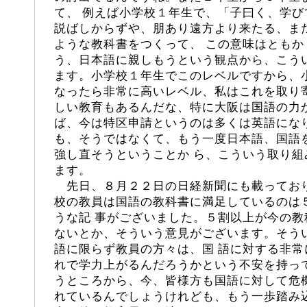
て、 例えば小学校１年生で、「子曰く、学
説ばしからずや、朋あり遠方より来たる、ま
ような教科書をつくって、 この意味はとも
う、日本語に親しもうという観点から、こう
ます。小学校１年生でこのレベルですから、
なったら非常に高いレベル、私はこれを取り
しい教育もあるんだな、特に大阪は国語の力
ば、今は特区申請というのは多くは英語にな
も、そうではなくて、もう一度日本語、国語
強し直そうということか ら、こういう取り
ます。
先日、８月２２日の日経新聞にも載ってお
校の教員は国語の教科書に満足しているのは
うな記 事がございました。５割以上が今の
ないとか、そういう意見がございます。そう
語に限らず教員の方々は、国 語に対する非
れで学力上がるんだろうかという不安を持っ
うところから、今、皆様方も国語に対して危
れているんでしょうけれども、もう一歩踏み