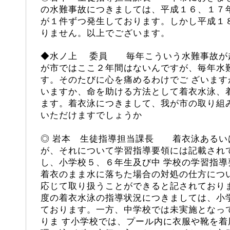
の水難事故につきましては、平成１６、１７
が１件ずつ発生しております。しかし平成１
りません。以上でございます。
◆
水ノ上
委員 毎年こういう水難事故が起
が市ではここ２年間はないんですが、毎年水
す。そのたびに心を痛めるわけでご ざいま
いますか、命を助ける方法として着衣水泳、
ます。着衣泳につきまして、我が市の取り組
いただけますでしょうか
◎ 岩本 生徒指導担当課長 着衣泳あるい
が、それについて学習指導要領には記載され
し、小学校５、６年生及び中 学校の学習指
着衣のまま水に落ちた場合の対処の仕方につ
応じて取り扱うことができると記されており
度の着衣水泳の指導状況につきましては、小
ております。一方、中学校では未実施となっ
りま す小学校では、プール内に衣服や靴を