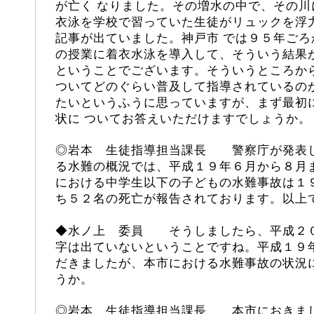
が亡く なりました。その増水の中で、その
衣泳を学校で習っていた生徒がリュックを浮
記事が出ていました。神戸市 では９５年ご
の授業に着衣水泳を導入して、そういう結果
ということでございます。そういうところか
ついてどのぐらい普及して指導されているの
たいというふうに思っていますが、まず最初
状に ついてお答えいただけますでしょうか。
◎岩本 生徒指導担当課長 警察庁が発表
る水難の概況では、平成１９年６月から８月
における中学生以下の子どもの水難事故は１
ち５２名の死亡が報告されております。以上
◆
水ノ上
委員 そうしましたら、平成２０
字は出ていないということですね。平成１９
だきましたが、本市における水難事故の状況
うか。
◎岩本 生徒指導担当課長 本市におきま