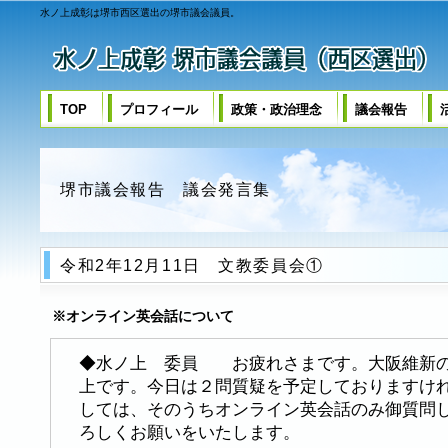
水ノ上成彰は堺市西区選出の堺市議会議員。
TOP
プロフィール
政策・政治理念
議会報告
堺市議会報告 議会発言集
令和2年12月11日 文教委員会①
※オンライン英会話について
◆水ノ上 委員 お疲れさまです。大阪維新の
上です。今日は２問質疑を予定しておりますけ
しては、そのうちオンライン英会話のみ御質問
ろしくお願いをいたします。