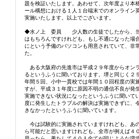
題を検証いたします。あわせて、次年度より本
ール構想における１人１台端末でのオンライン
実施いたします。以上でございます。
◆水ノ上 委員 少人数の生徒でしたから、当
はもちろんですけれども、もし不通になった場
にという予備のパソコンも用意されていて、非
た。
ある大阪府の先進市は平成２９年度からオンラ
るというふうに聞いております。堺と同じく２
年間５回、小中一貫校では年間１０回程度の実
すが、平成３１年度に原因不明の通信不良が発
実施できない状況になったというふうに聞いて
度に発生したトラブルの解決は実施できずに、
きなかったというふうに聞いています。
今は試験的に実施されていますけれども、あの
ら可能だと思いますけれども、全市が例えば４
思ったら、果たして４０人全てが同じような環