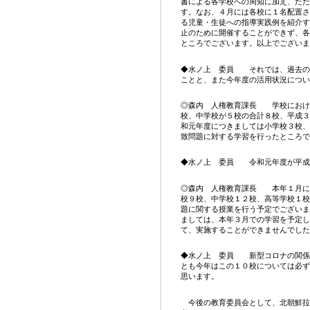
書による各学校への周知に加え、ただ
す。なお、４月には各校に１名配置さ
る児童・生徒への指導実践例を紹介す
止のために開催することができず、各
ところでございます。以上でございま
◆水ノ上 委員 それでは、過去の
ことと、また今年度の活用状況につい
◎森内 人権教育課長 学校におけ
校、中学校が５校の合計８校、平成３
和元年度につきましては小学校３校、
致問題に対する学習を行ったところで
◆水ノ上 委員 令和元年度が平成
◎森内 人権教育課長 本年１月に
校９校、中学校１２校、高等学校１校
題に関する授業を行う予定でございま
ましては、本年３月での学習を予定し
て、実施することができませんでした
◆水ノ上 委員 新型コロナの関係
とも今年はこの１０校については必ず
思います。
今後の教育委員会として、北朝鮮拉