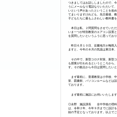
つきましてはお話ししましたので、今
うにメールなり電話なりいただいて、
いという声があったということを改め
てまいりますけれども、先日最後、教
子どもたちに最もふさわしい教科書を
本日は私、２問質問をさせていただ
いま一つが特別教室のエアコン設置と
を質問したいというふうに思っており
昨日６月１０日、近畿地方が梅雨入
ますと、今年の８月の気温は東日本、
その中で、新型コロナ対策、新型コ
も授業が行われるというところから、
す。その観点から今日は質問したいと
まず最初に、普通教室は小学校、中
室、図書館、パソコンルームなどは設
ております。
まず最初に施設にお伺いいたします
◎永野 施設課長 全中学校の理科
は、令和２年、今年９月までに設計を
始の予定となっております。以上でご