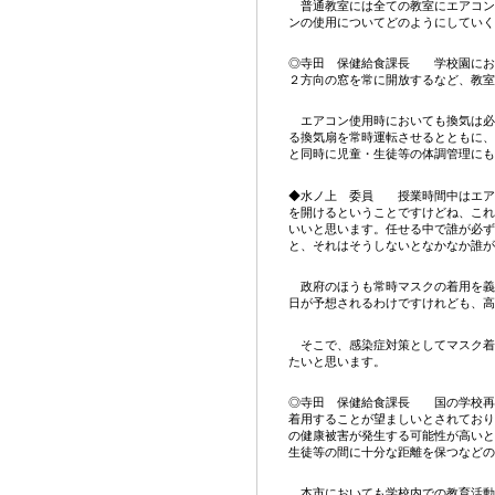
普通教室には全ての教室にエアコン
ンの使用についてどのようにしていく
◎寺田 保健給食課長 学校園にお
２方向の窓を常に開放するなど、教室
エアコン使用時においても換気は必
る換気扇を常時運転させるとともに、
と同時に児童・生徒等の体調管理にも
◆水ノ上 委員 授業時間中はエア
を開けるということですけどね、これ
いいと思います。任せる中で誰が必ず
と、それはそうしないとなかなか誰が
政府のほうも常時マスクの着用を義
日が予想されるわけですけれども、高
そこで、感染症対策としてマスク着
たいと思います。
◎寺田 保健給食課長 国の学校再
着用することが望ましいとされており
の健康被害が発生する可能性が高いと
生徒等の間に十分な距離を保つなどの
本市においても学校内での教育活動