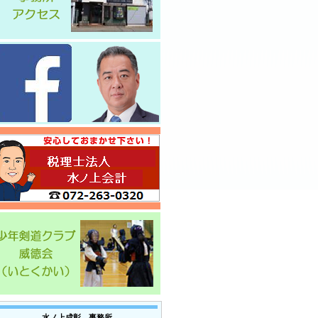
水ノ上成彰 事務所