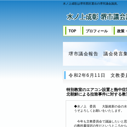
水ノ上成彰は堺市西区選出の堺市議会議員。
TOP
プロフィール
政策
堺市議会報告 議会発言
令和2年6月11日 文教委
特別教室のエアコン設置と熱中症
北朝鮮による拉致事件に対する教
◆水ノ上 委員 大阪維新の会の水
うぞよろしくお願いをいたします。
今年も文教委員会で議論したいと思
の教科書採択の年だというところから