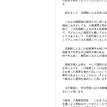
の設置も併せて行っていただきたいと
す。
続きまして、北朝鮮による日本人拉
これも大綱質疑の冒頭で少し述べま
議会におきましても、人権週間と関わ
校で、この北朝鮮による日本人拉致事
で、子どもたちに感想文を書いてもら
クラスありまして、午前午後とも５ク
しでアニメめぐみを視聴していました
北朝鮮によるこの拉致事件を特に中
国憲法で日本は今は国民主権がある。
何十年も続く。横田めぐみさんの場合
国家主権とは何か、そして国民の主
を学ぶ上でも、この授業というのは必
みを使った授業を進めてほしいという
事件であるというところから、子ども
う観点から質問を進めたいと思います
まず最初に、市立学校における映像
きたいと思います。
◎森内 人権教育課長 これまでも
文書により周知を行ってきたところで