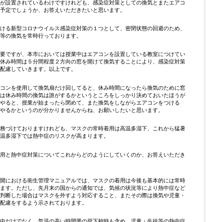
が設置されているわけですけれども、感染症対策としての換気とまたエアコ
予定でしょうか、お答えいただきたいと思います。
ける新型コロナウイルス感染症対策の１つとして、密閉状態の回避のため、
等の換気を常時行っております。
要ですが、本市においては授業中はエアコンを設置している教室につけてい
休み時間は５分間程度２方向の窓を開けて換気することにより、感染症対策
配慮していきます。以上です。
コンを使用して換気扇だけ回してると、休み時間になったら換気のために窓
は休み時間の換気は誰がするかというところをしっかり決めておいたほうが
やると、授業が始まったら閉めて、また換気をしながらエアコンをつける
やるかというのが分かりませんからね、お願いしたいと思います。
務づけておりますけれども、マスクの常時着用は高温多湿下、これから猛暑
温多湿下では熱中症のリスクが高まります。
用と熱中症対策についてこれからどのようにしていくのか、お答えいただき
開における衛生管理マニュアルでは、マスクの着用は今後も基本的には常時
ます。ただし、先月末の国からの通知では、気候の状況等により熱中症など
判断した場合はマスクを外すよう対応すること、またその際は換気や児童・
配慮をするよう示されております。
中だけでなく、気温の高い時間帯の登下校時も含め、児童・生徒等の熱中症