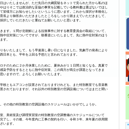
日はいたしませんが、ただ先日の大綱質疑をネットで見られた方から私のほ
やはりそこでは政治的な妥協の事実を記載している教科書は選ばないでほし
て皆様方にお知らせしたいというふうに思います。これから採択が本格化し
育長より御答弁いただきましたところをしっかり踏まえていただきまして、
採択していただきたいと重ねてお願いしたいと思います。
きます。１問が北朝鮮による拉致事件に対する教育委員会の取組について、
熱中症対策についてですが、順番逆にいたしまして、先に熱中症対策のほう
ます。
りをいたしまして、もう早速蒸し暑い日になりました。気象庁の発表により
西日本とも、平年を上回る予想だと言われております。
ロナのために２か月休業したために、夏休みが１１日間と短くなる。真夏で
感染予防をするとともに熱中症対策、この両方が両立が課題となってきま
思いますので、よろしくお願いいたします。
学校ともエアコンが設置されておりますけれども、また特別教室でも音楽教
置されておりますが、それ以外の特別教室の空調設備についてはまだと聞い
。その他の特別教室の空調設備のスケジュールはいかがでしょうか。
室、美術室及び調理実習室の特別教室の空調整備のスケジュールについて
完了し、その後、今年度内に工事の契約を行い、令和３年、来年夏の供用開
ざいます。