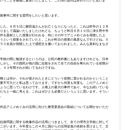
いうことを最後に要望いたしまして、この項の質問は終わりたいと思いま
致事件に関する質問をしたいと思います。
した。６月５日に横田滋さんがお亡くなりになったと。これは昨年の１２月
りまして議論いたしましたけれども、ちょうど昨日６月１０日に津久野中学
件を題材とした授業が行われる、特にその中でアニメめぐみを視聴した上
うという授業をされていたと。これが昨日の授業の風景なんですけどね。５
ラス全員が視聴した上で感想文を書いておられました。みんな真剣なまなざ
。
学校の間に勉強するというのは、公民の教科書にもありますけれども、日本
しかし、その国民が他の国に拉致をされて全ての自由を奪われている状態が
、４３年間それが続いてるわけですね。
権とは何か、それが侵されたときにどういう状態に置かれるのかということ
要不可欠だと私は思っております。ですから何度も何度も、このアニメめぐ
ふうに思っているわけです。人権上の最大の事件であり、今なお続いている
たちと一緒に考える、これはぜひとも必要だというふうに思います。そうい
。
作品アニメめぐみの活用に向けた教育委員会の取組についてお聞かせいただ
拉致問題に関する映像作品の活用につきまして、全ての堺市立学校に対して
ございます。今年度もこの４月に国からの活用促進の依頼を受けまして、文