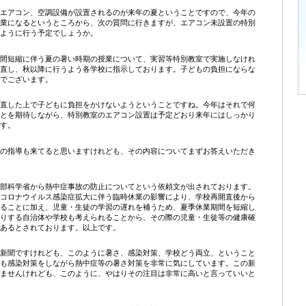
エアコン、空調設備が設置されるのが来年の夏ということですので、今年の
業になるというところから、次の質問に行きますが、エアコン未設置の特別
ように行う予定でしょうか。
間短縮に伴う夏の暑い時期の授業について、実習等特別教室で実施しなけれ
直し、秋以降に行うよう各学校に指示しております。子どもの負担にならな
でございます。
直した上で子どもに負担をかけないようということですね。今年はそれで何
とを期待しながら、特別教室のエアコン設置は予定どおり来年にはしっかり
す。
の指導も来てると思いますけれども、その内容についてまずお答えいただき
部科学省から熱中症事故の防止についてという依頼文が出されております。
コロナウイルス感染症拡大に伴う臨時休業の影響により、学校再開直後から
ることに加え、児童・生徒の学習の遅れを補うため、夏季休業期間を短縮し
りする自治体や学校も考えられることから、その際の児童・生徒等の健康確
あるとされております。以上です。
新聞ですけれども、このように暑さ、感染対策、学校どう両立、ということ
も感染対策をしながら熱中症等の暑さ対策を非常に気にしています。この新
ませんけれども、このように、やはりその注目は非常に高いと言っていいと