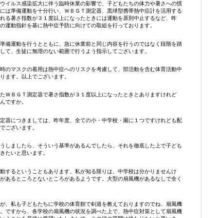
ウイルス感染拡大に伴う臨時休業の影響で、子どもたちの体力や暑さへの慣
には準備運動を十分行い、ＷＢＧＴ測定器、黒球型携帯熱中症計を活用する
れる暑さ指数が３１度以上になったときには運動を原則中止するなど、昨
の運動指針を基に熱中症予防に向けての取組を行っております。
準備運動を行うとともに、急に休業前と同じ内容を行うのではなく段階を踏
して、生徒に無理のない範囲で行うよう指示してございます。
時のマスクの着用は熱中症へのリスクを考慮して、部活動を含む体育活動中
ります。以上でございます。
たＷＢＧＴ測定器で暑さ指数が３１度以上になったときとありますけれど
んですか。
定器につきましては、昨年度、全ての小・中学校・園に１つですけれども配
でございます。
うしましたら、そういう基準があるんでしたら、それを徹底した上で子ども
きたいと思います。
動するということもあります。私が知る限りは、中学校は分かりませんけ
があるところとないところがあるようです。大型の扇風機があるなしで全く
が、私も子どもたちに学校の体育館で剣道を教えておりますのでね、扇風機
。ですから、各学校の扇風機の状況を調べた上で、熱中症対策として扇風機