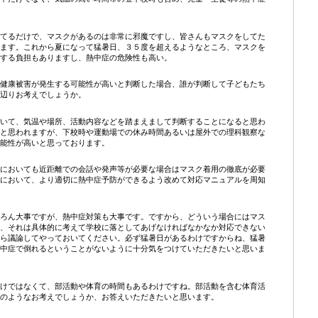
てるだけで、マスクがあるのは非常に邪魔ですし、皆さんもマスクをしてた
ます。これから夏になって猛暑日、３５度を超えるようなところ、マスクを
する負担もありますし、熱中症の危険性も高い。
健康被害が発生する可能性が高いと判断した場合、誰が判断して子どもたち
辺りお考えでしょうか。
いて、気温や場所、活動内容などを踏まえまして判断することになると思わ
と思われますが、下校時や運動場での休み時間あるいは屋外での理科観察な
能性が高いと思っております。
においても近距離での会話や発声等が必要な場合はマスク着用の徹底が必要
において、より適切に熱中症予防ができるよう改めて対応マニュアルを周知
ろん大事ですが、熱中症対策も大事です。ですから、どういう場合にはマス
、それは具体的に考えて学校に落としてあげなければなかなか対応できない
ら議論してやっておいてください。必ず猛暑日があるわけですからね、猛暑
中症で倒れるということがないように十分気をつけていただきたいと思いま
けではなくて、部活動や体育の時間もあるわけですね。部活動を含む体育活
のようなお考えでしょうか、お答えいただきたいと思います。