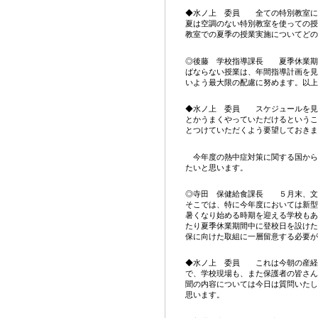
◆水ノ上 委員 全ての特別教室に
夏は空調のない特別教室を使っての授
教室での夏季の授業実施についてどの
◎後藤 学校指導課長 夏季休業期
ばならない授業は、年間指導計画を見
いよう最大限の配慮に努めます。以上
◆水ノ上 委員 スケジュールを見
とかうまくやっていただけるというこ
とつけていただくよう要望しておきま
今年度の熱中症対策に関する国から
たいと思います。
◎寺田 保健給食課長 ５月末、文
そこでは、特に今年度においては新型
暑くなり始める時期を迎える学校もあ
たり夏季休業期間中に登校日を設けた
保に向けた取組に一層留意する必要が
◆水ノ上 委員 これは今朝の産経
で、学校現場も、また保護者の皆さん
聞の内容については今日は質問いたし
思います。