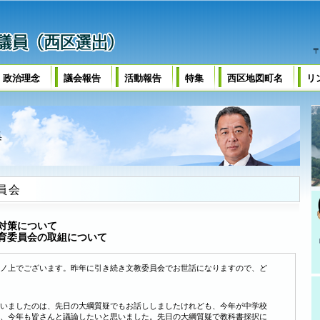
〒
・政治理念
議会報告
活動報告
特集
西区地図町名
リ
集
員会
対策について
育委員会の取組について
ノ上でございます。昨年に引き続き文教委員会でお世話になりますので、ど
いましたのは、先日の大綱質疑でもお話ししましたけれども、今年が中学校
、今年も皆さんと議論したいと思いました。先日の大綱質疑で教科書採択に