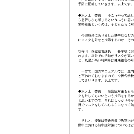
予防に配慮していきます。以上です。
◆水ノ上 委員 今こうやって話し
ら息苦しさも感じるというふうに思い
常時着用というのは、子どもたちに対
今御答弁にありました熱中症などの
にマスクを外せと指示するのか、その
◎寺田 保健給食課長 各学校にお
れます。屋外での活動がリスクが高い
ど、気温が高い時間帯は健康被害の可
一方で、国のマニュアルでは、屋内
と言われておりますので、今後各学校
してまいります。以上です。
◆水ノ上 委員 感染症対策ももち
クを外してもいいという指示をするか
と思いますので、それはしっかり今か
日でマスクをしてふらふらになって熱
す。
それと、授業は普通授業で教室内だ
動中における熱中症対策についてはど