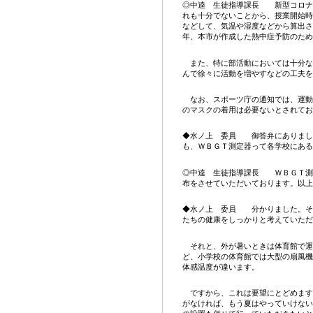
◎中逵 生徒指導課長 新型コロナ
れも十分でないことから、授業開始時
などして、気温や湿度などから算出さ
年、本市が作成した熱中症予防のため
また、特に部活動においては十分な
んで徐々に活動を増やすなどの工夫を
なお、スポーツ庁の通知では、運動
のマスクの着用は必要ないとされてお
◆水ノ上 委員 御答弁にありまし
も、ＷＢＧＴ測定器って各学校にある
◎中逵 生徒指導課長 ＷＢＧＴ測
布をさせていただいております。以上
◆水ノ上 委員 分かりました。そ
たちの健康をしっかりと考えていただ
それと、外が暑いときは体育館で運
ど、小学校の体育館では大型の扇風機
体感温度が違います。
ですから、これは要望にとどめます
がなければ、もう夏はやっていけない