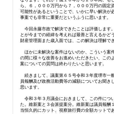
ら、６，０００万円から７，０００万円の固定
可能性があるということで、いかに早い解決が
事案でも非常に重要だというふうに思います。
今回永藤市政で解決できたことは評価します。
とが今までの経緯を考えれば最善と言えるかど
財産管理面また歳入面では、この解決は理解で
ほかに未解決な案件はないのか、こういう案件
の間に様々な改善をお進めいただきたい、この
案についての質問は終わりたいと思います。
続きまして、議案第６５号令和３年度堺市一般
員報酬及び政務活動費等の減額についてお聞き
思います。
令和３年３月議会におきまして、この件につい
た。維新案と３会派提案分。維新案は議員報酬
当恒久的にカット、視察旅行費の全額カットで