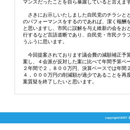
マンスだったことを自ら暴露していると言えま
さきにお示しいたしました自民党のチラシとと
のパフォーマンスをするのであれば、潔く報酬
と思いますし、市民に誤解を与え維新の会をお
行するなど言語道断であり、自民党・市民クラ
うふうに思います。
今回提案されております議会費の減額補正予算
案し、４会派が反対した案に比べて年間予算ベ
２年間で２，８００万円、決算ベースでは年間
４，０００万円の削減額が過少であることを再
案質疑を終了したいと思い
ます。
copyright©2007