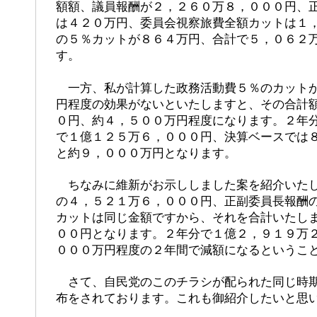
額額、議員報酬が２，２６０万８，０００円、
は４２０万円、委員会視察旅費全額カットは１
の５％カットが８６４万円、合計で５，０６２
す。
一方、私が計算した政務活動費５％のカットが
円程度の効果がないといたしますと、その合計
０円、約４，５００万円程度になります。２年
で１億１２５万６，０００円、決算ベースでは
と約９，０００万円となります。
ちなみに維新がお示ししました案を紹介いたし
の４，５２１万６，０００円、正副委員長報酬
カットは同じ金額ですから、それを合計いたし
００円となります。２年分で１億２，９１９万
０００万円程度の２年間で減額になるというこ
さて、自民党のこのチラシが配られた同じ時期
布をされております。これも御紹介したいと思