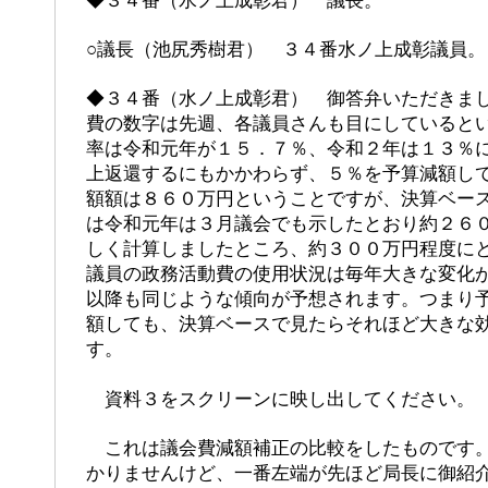
◆３４番（水ノ上成彰君） 議長。
○議長（池尻秀樹君） ３４番水ノ上成彰議員。
◆３４番（水ノ上成彰君） 御答弁いただきま
費の数字は先週、各議員さんも目にしていると
率は令和元年が１５．７％、令和２年は１３％
上返還するにもかかわらず、５％を予算減額し
額額は８６０万円ということですが、決算ベー
は令和元年は３月議会でも示したとおり約２６
しく計算しましたところ、約３００万円程度に
議員の政務活動費の使用状況は毎年大きな変化
以降も同じような傾向が予想されます。つまり
額しても、決算ベースで見たらそれほど大きな
す。
資料３をスクリーンに映し出してください。
これは議会費減額補正の比較をしたものです。
かりませんけど、一番左端が先ほど局長に御紹