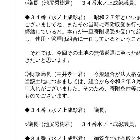
○議長（池尻秀樹君） ３４番水ノ上成彰議員。
◆３４番（水ノ上成彰君） 昭和２７年といい
ございましてね、またその当時に寄附収受を行
締結していると。本市が一旦寄附収受を受けて
し、使用・管理は組合に一任しているというこ
それでは、今回その土地の無償返還に至った経
きたいと思います。
◎財政局長（中井孝一君） 今般組合が法人格
当該土地につきましては、組合から令和３年３
申入れがございました。そのため、寄附条件等
ものでございます。
◆３４番（水ノ上成彰君） 議長。
○議長（池尻秀樹君） ３４番水ノ上成彰議員。
◆３４番（水ノ上成彰君） 御答弁では今般と