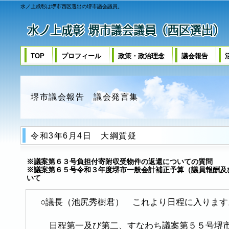
水ノ上成彰は堺市西区選出の堺市議会議員。
TOP
プロフィール
政策・政治理念
議会報告
堺市議会報告 議会発言集
令和3年6月4日 大綱質疑
※議案第６３号負担付寄附収受物件の返還についての質問
※
議案第６５号令和３年度堺市一般会計補正予算（議員報酬及
いて
○議長（池尻秀樹君） これより日程に入ります
日程第一及び第二、すなわち議案第５５号堺市