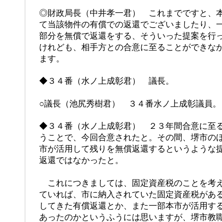
◎財政局長（中井孝一君） これまでですと、
て当該物件の有償での返還でございましたり、
部分を無償で返還をする、そういった提案を行
けれども、相手方との合意に至ることができな
ます。
◆３４番（水ノ上成彰君） 議長。
○議長（池尻秀樹君） ３４番水ノ上成彰議員。
◆３４番（水ノ上成彰君） ２３年間合意に至
うことで、今回合意されたと。その間、堺市の
市が活用して残りを無償返還するというような
返還ではなかったと。
これにつきましては、固定資産税のことを考え
ていれば、市に納入されていた固定資産税があ
してきた有償返還とか、また一部本市が活用す
あったのかというふうには思いますが、堺市教