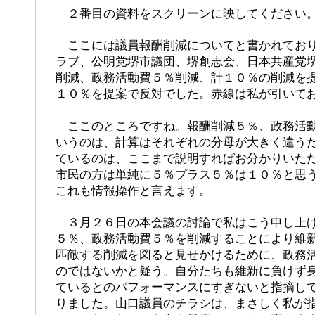
２番目の資料をスクリーンに映してください
ここには議員報酬削減についてと書かれており
ラブ、公明党堺市議団、堺創志会、日本共産党
削減、政務活動費５％削減、計１０％の削減を
１０％を提案で反対でした。赤線は私が引いて
ここのところですね。報酬削減５％、政務活動
いうのは、計算はそれぞれの分母が大きく違う
ているのは、ここまで説明すればお分かりいた
市民の方は単純に５％プラス５％は１０％と思
これも情報操作と言えます。
３月２６日の本会議の討論で私はこう申し上げ
５％、政務活動費５％を削減することにより維
匹敵する削減を図ると見せかけるために、政務
のではないかと疑う。自分たちも維新に負けず
ているとのパフォーマンスにすぎないと指摘し
りました。山口議員のチラシは、まさしく私が