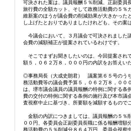
可決された案は、議員報酬５％削減、正副委員
旅行費の全額カット、そして政務活動費の５％
維新案のほうが議会費の削減効果が大きかった
し上げたとおりでありましたけれども、その案
今議会において、３月議会で可決されました議
会費の減額補正が提案されているわけです。
そこでまずお聞きしたいのは、今回提案されて
額５，０６２万８，０００円の内訳をお答えい
◎事務局長（大成史朗君） 議案第６５号のう
務活動費等の議会費予算５，０６２万８，００
は、堺市議会議員の議員報酬の特例に関する条
費の交付の特例に関する条例の施行及び本市議
査視察中止に基づき、所要額を減額するもので
金額の内訳につきましては、議員報酬の５％削
００円、各委員会正副委員長職に係る報酬増額
務活動費の５％削減分８６４万円、委員会視察