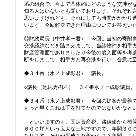
系の組合で、今まで具体的にどのような交渉が
知る人はいないとも聞いております。それぞれ
思いますけれども、それにしても時間がかかり
います。今回解決できた理由についてお答えい
◎財政局長（中井孝一君） 今回は当初の寄附
交渉経緯などを踏まえまして、当該物件を相手
財産管理面でありましたり今後の歳入面等を考
断をしまして、相手方と再交渉を行い、合意に
◆３４番（水ノ上成彰君） 議長。
○議長（池尻秀樹君） ３４番水ノ上成彰議員。
◆３４番（水ノ上成彰君） 今回の提案が最善
もっと早くこれは手を打てたのではないかなと
といいますのも、固定資産税、路線価から概算
６００坪という広大な土地ですので、年間３０
なります。それが平成１０年から２３年間、も