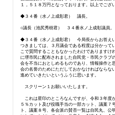
１，５１８万円となっております。以上でござ
◆３４番（水ノ上成彰君） 議長。
○議長（池尻秀樹君） ３４番水ノ上成彰議員。
◆３４番（水ノ上成彰君） 今局長からお答え
つきましては、３月議会である程度は分かって
こで質問することもなかったわけでありますけ
に堺市民に配布されました自民党・市民クラブ
会を不当におとしめるものであり、情報操作と
会の名誉のためにただしておかなければならな
進めていきたいというふうに思います。
スクリーン１お願いいたします。
これは星印のところなんですが、令和３年度か
５％カット及び役職手当の一部カット、議案７
ト、議案８号、各会派の賛否一覧は自民丸、公