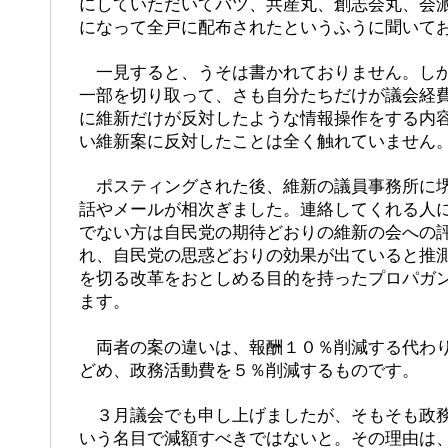
にしていただいてバツ、共産丸、創志会丸、会
になって全戸に配布されたというふうに聞いて
一見すると、うそは書かれておりません。しか
一部を切り取って、さも自分たちだけが議会経
に維新だけが反対したような情報操作をする内
い維新案に反対したことは全く触れていません
ポスティングされた後、維新の議員事務所に堺
話やメールが相次ぎました。連絡してくれる人
でない方は自民党の期待どおりの維新の会への
れ、自民党の思惑どおりの効果が出ていると推
を切る改革をおとしめる目的を持ったプロパガ
ます。
両者の案の違いは、報酬１０％削減する代わり
どめ、政務活動費を５％削減するものです。
３月議会でも申し上げましたが、そもそも政務
いう名目で減額すべきではないと。その理由は