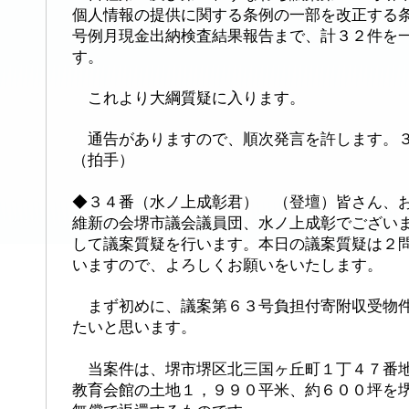
個人情報の提供に関する条例の一部を改正する
号例月現金出納検査結果報告まで、計３２件を
す。
これより大綱質疑に入ります。
通告がありますので、順次発言を許します。３
（拍手）
◆３４番（水ノ上成彰君） （登壇）皆さん、
維新の会堺市議会議員団、水ノ上成彰でござい
して議案質疑を行います。本日の議案質疑は２
いますので、よろしくお願いをいたします。
まず初めに、
議案第６３号負担付寄附収受物
たいと思います。
当案件は、堺市堺区北三国ヶ丘町１丁４７番地
教育会館の土地１，９９０平米、約６００坪を