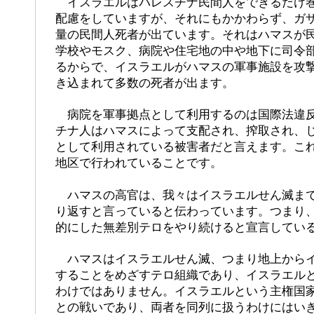
イスラエルはパレスチナ民間人をできるだけ巻
配慮をしていますが、それにもかかわらず、ガ
量の民間人死者が出ています。それはハマスが
学校やモスク、病院や住宅地の中や地下に司令
るからで、イスラエルがハマスの軍事施設を攻
き込まれて多数の死者が出ます。
病院を軍事拠点として利用するのは国際法違反
チナ人はハマスによって支配され、搾取され、
として利用されている被害者だと言えます。こ
地区で行われていることです。
ハマスの高官は、我々はイスラエルせん滅まで
り返すと言っていると伝わっています。つまり
的にした無差別テロをやり続けると宣言してい
ハマスはイスラエルせん滅、つまり地上からイ
することをめざすテロ組織であり、イスラエル
わけではありません。イスラエルという主権国
との戦いであり、両者を同列に扱うわけにはい