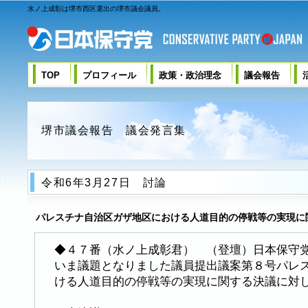
水ノ上成彰は堺市西区選出の堺市議会議員。
TOP
プロフィール
政策・政治理念
議会報告
堺市議会報告 議会発言集
令和6年3月27日 討論
パレスチナ自治区ガザ地区における人道目的の停戦等の実現に
◆４７番（水ノ上成彰君） （登壇）日本保守
いま議題となりました議員提出議案第８号パレ
ける人道目的の停戦等の実現に関する決議に対