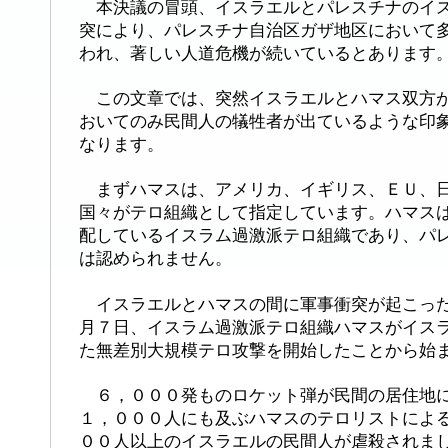
本決議の冒頭、イスラエルとパレスチナのイス
突により、パレスチナ自治区ガザ地区において
われ、著しい人道危機が続いているとあります
この文章では、突然イスラエルとハマス双方が
おいてのみ民間人の犠牲者が出ているような印
なります。
まずハマスは、アメリカ、イギリス、ＥＵ、日
国々がテロ組織として指定しています。ハマス
配しているイスラム過激派テロ組織であり、パ
は認められません。
イスラエルとハマスの間に軍事衝突が起こった
月７日、イスラム過激派テロ組織ハマスがイス
た無差別大規模テロ攻撃を開始したことから始
６，０００発ものロケット弾が民間の居住地に
１，０００人にも及ぶハマスのテロリストによ
００人以上のイスラエルの民間人が虐殺されま