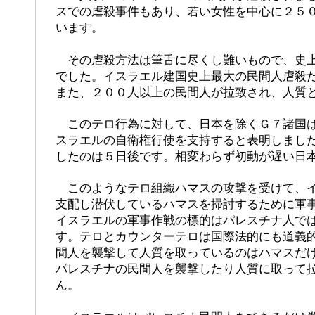
スでの虐殺事件もあり、若い女性を中心に２５
います。
その虐殺方法は筆舌に尽くし難いもので、史上
でした。イスラエル建国史上最大の民間人虐殺
また、２００人以上の民間人が拉致され、人質
このテロ行為に対して、日本を除くＧ７諸国は
スラエルの自衛権行使を支持すると表明しまし
したのは５日後です。相変わらず初動が遅い日
このようなテロ組織ハマスの攻撃を受けて、イ
支配し潜伏しているハマスを掃討するために軍
イスラエルの軍事作戦の標的はパレスチナ人で
す。テロとカウンターテロは国際法的にも道義
間人を襲撃して人質を取っているのはハマスだ
パレスチナの民間人を襲撃したり人質に取って
ん。