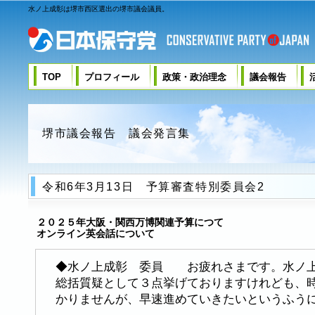
水ノ上成彰は堺市西区選出の堺市議会議員。
TOP
プロフィール
政策・政治理念
議会報告
堺市議会報告 議会発言集
令和6年3月13日 予算審査特別委員会2
２０２５年大阪・関西万博関連予算につて
オンライン英会話について
◆水ノ上成彰 委員 お疲れさまです。水ノ上
総括質疑として３点挙げておりますけれども、
かりませんが、早速進めていきたいというふう