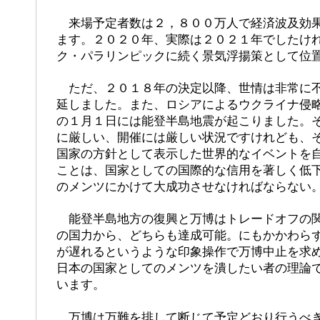
来場予定者数は２，８００万人で経済波及効果
ます。２０２０年、実際は２０２１年でしたけ
ク・パラリンピックに続く景気浮揚策として位
ただ、２０１８年の決定以降、世情は非常に不
延しました。また、ロシアによるウクライナ侵
の１月１日には能登半島地震が起こりました。
に厳しい、開催には厳しい状況ですけれども、
国家の方針として表示した世界的なイベントを
ことは、国家としての国際的な信用を著しく低
のメンツにかけて大成功させなければならない
能登半島地方の復興と万博はトレードオフの関
の国力から、どちらも達成可能。にもかかわら
が遅れるというような印象操作で万博中止を求
日本の国家としてのメンツを潰したい者の理論
います。
万博は万難を排して断じて予定どおり行うべき