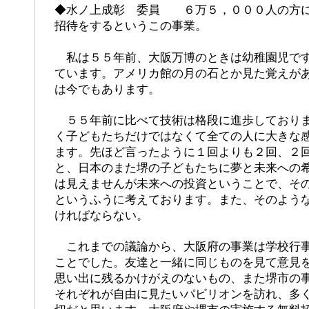
◆水ノ上成彰 委員 ６万５，０００人の方に
招待をするというこの事業。
私は５５年前、大阪万博のときは幼稚園児です
ています。アメリカ館の月の石とか見た覚えが
は今でもあります。
５５年前に比べて技術は格段に進歩しておりま
く子どもたちだけではなくて全ての人に大きな
ます。先ほど言ったように１回よりも２回、２
と、日本のまた堺の子どもたちに夢と未来への
は見えませんが未来への投資ということで、そ
というふうに考えております。また、そのよう
ければならない。
これまでの議論から、大阪府の事業は学校行事
ことでした。友達と一緒に同じものを見て意見
思い出に残るかけがえのないもの、また堺市の
それぞれが自由に見たいパビリオンを訪れ、多