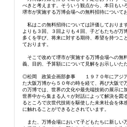
べきと考えます。そういう観点から、本日もい
堺市が実施する万博会場への無料招待について
私はこの無料招待については評価しております
よりも３回、３回よりも４回、子どもたちが万
多くを学び、将来に対する期待、希望を持つこ
ております。
そこで改めて堺市が実施する万博会場への無料
義、目的、予算額にについて見解をお示しいた
◎松岡 政策企画部参事 １９７０年にアジア
た大阪万博から５０年の時を経て、再び大阪で
の万博では、世界の文化や最先端技術の展示に
世界中から集まる人々が対話によって解決を図
るところで次世代技術を駆使した未来社会を体
に触れることができるとされています。
また、万博会場において子どもたちに新しい万